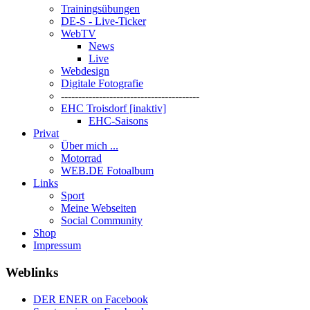
Trainingsübungen
DE-S - Live-Ticker
WebTV
News
Live
Webdesign
Digitale Fotografie
----------------------------------------
EHC Troisdorf [inaktiv]
EHC-Saisons
Privat
Über mich ...
Motorrad
WEB.DE Fotoalbum
Links
Sport
Meine Webseiten
Social Community
Shop
Impressum
Weblinks
DER ENER on Facebook