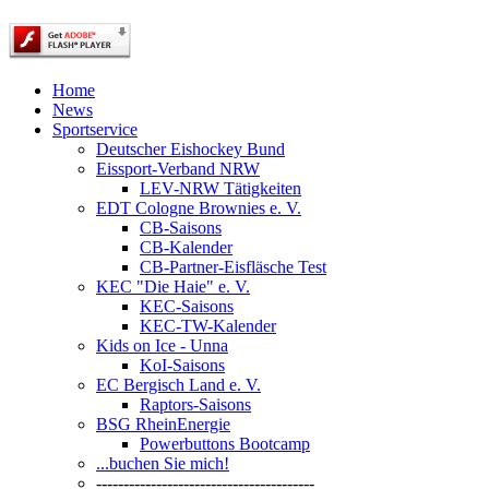
Home
News
Sportservice
Deutscher Eishockey Bund
Eissport-Verband NRW
LEV-NRW Tätigkeiten
EDT Cologne Brownies e. V.
CB-Saisons
CB-Kalender
CB-Partner-Eisfläsche Test
KEC "Die Haie" e. V.
KEC-Saisons
KEC-TW-Kalender
Kids on Ice - Unna
KoI-Saisons
EC Bergisch Land e. V.
Raptors-Saisons
BSG RheinEnergie
Powerbuttons Bootcamp
...buchen Sie mich!
----------------------------------------