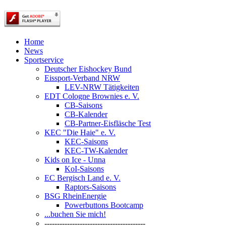
Home
News
Sportservice
Deutscher Eishockey Bund
Eissport-Verband NRW
LEV-NRW Tätigkeiten
EDT Cologne Brownies e. V.
CB-Saisons
CB-Kalender
CB-Partner-Eisfläsche Test
KEC "Die Haie" e. V.
KEC-Saisons
KEC-TW-Kalender
Kids on Ice - Unna
KoI-Saisons
EC Bergisch Land e. V.
Raptors-Saisons
BSG RheinEnergie
Powerbuttons Bootcamp
...buchen Sie mich!
----------------------------------------