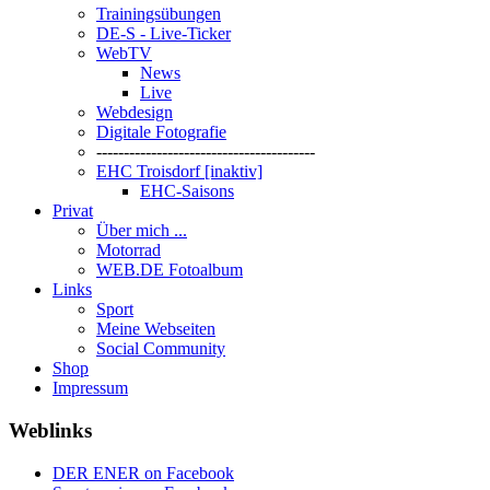
Trainingsübungen
DE-S - Live-Ticker
WebTV
News
Live
Webdesign
Digitale Fotografie
----------------------------------------
EHC Troisdorf [inaktiv]
EHC-Saisons
Privat
Über mich ...
Motorrad
WEB.DE Fotoalbum
Links
Sport
Meine Webseiten
Social Community
Shop
Impressum
Weblinks
DER ENER on Facebook