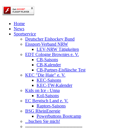
Home
News
Sportservice
Deutscher Eishockey Bund
Eissport-Verband NRW
LEV-NRW Tätigkeiten
EDT Cologne Brownies e. V.
CB-Saisons
CB-Kalender
CB-Partner-Eisfläsche Test
KEC "Die Haie" e. V.
KEC-Saisons
KEC-TW-Kalender
Kids on Ice - Unna
KoI-Saisons
EC Bergisch Land e. V.
Raptors-Saisons
BSG RheinEnergie
Powerbuttons Bootcamp
...buchen Sie mich!
----------------------------------------