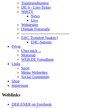
Trainingsübungen
DE-S - Live-Ticker
WebTV
News
Live
Webdesign
Digitale Fotografie
----------------------------------------
EHC Troisdorf [inaktiv]
EHC-Saisons
Privat
Über mich ...
Motorrad
WEB.DE Fotoalbum
Links
Sport
Meine Webseiten
Social Community
Shop
Impressum
Weblinks
DER ENER on Facebook